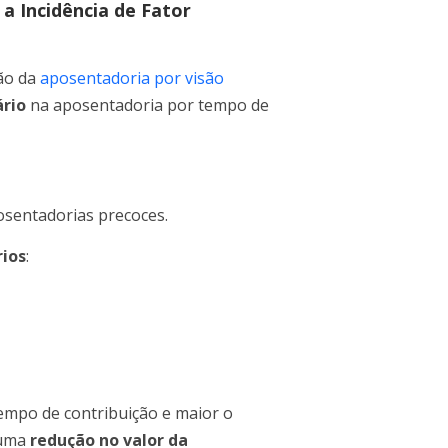
a Incidência de Fator
ão da
aposentadoria por visão
ário
na aposentadoria por tempo de
osentadorias precoces.
rios
:
empo de contribuição e maior o
 uma
redução no valor da