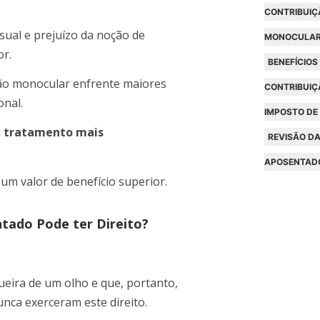
CONTRIBUIÇ
sual e prejuízo da noção de
MONOCULA
or.
BENEFÍCIOS
são monocular enfrente maiores
CONTRIBUIÇ
onal.
IMPOSTO DE
m
tratamento mais
REVISÃO DA
APOSENTAD
um valor de benefício superior.
tado Pode ter Direito?
ueira de um olho e que, portanto,
unca exerceram este direito.