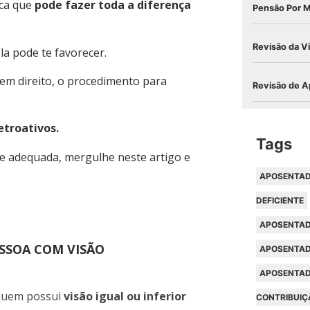
ica que
pode fazer toda a diferença
Pensão Por 
Revisão da V
la pode te favorecer.
em direito, o procedimento para
Revisão de A
etroativos.
Tags
 e adequada, mergulhe neste artigo e
APOSENTAD
DEFICIENTE
APOSENTAD
ESSOA COM VISÃO
APOSENTAD
APOSENTAD
 quem possui
visão igual ou inferior
CONTRIBUIÇ