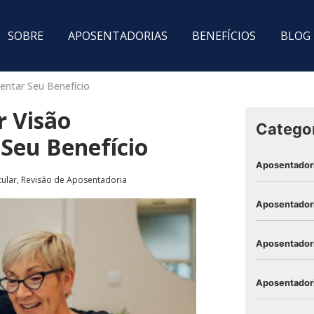
SOBRE
APOSENTADORIAS
BENEFÍCIOS
BLOG
ntar Seu Benefício
r Visão
Catego
Seu Benefício
Aposentador
ular
,
Revisão de Aposentadoria
Aposentadori
Aposentadori
Aposentadori