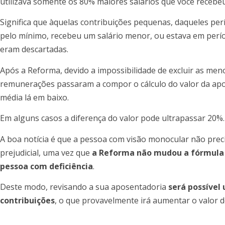
utilizava somente os 80% maiores salários que você recebeu
Significa que àquelas contribuições pequenas, daqueles pe
pelo mínimo, recebeu um salário menor, ou estava em perío
eram descartadas.
Após a Reforma, devido a impossibilidade de excluir as men
remunerações passaram a compor o cálculo do valor da apo
média lá em baixo.
Em alguns casos a diferença do valor pode ultrapassar 20%.
A boa notícia é que a pessoa com visão monocular não prec
prejudicial, uma vez que
a Reforma não mudou a fórmula 
pessoa com deficiência
.
Deste modo, revisando a sua aposentadoria
será possível
contribuições
, o que provavelmente irá aumentar o valor d