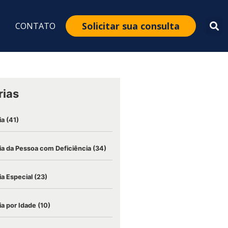
Solicitar sua consulta
CONTATO
rias
ia
(41)
a da Pessoa com Deficiência
(34)
a Especial
(23)
a por Idade
(10)