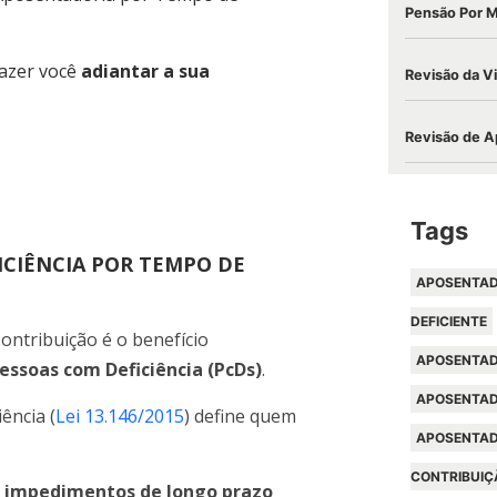
Pensão Por 
fazer você
adiantar a sua
Revisão da V
Revisão de A
Tags
ICIÊNCIA POR TEMPO DE
APOSENTAD
DEFICIENTE
ntribuição é o benefício
APOSENTAD
essoas com Deficiência (PcDs)
.
APOSENTAD
ência (
Lei 13.146/2015
) define quem
APOSENTAD
CONTRIBUIÇ
i
impedimentos de longo prazo