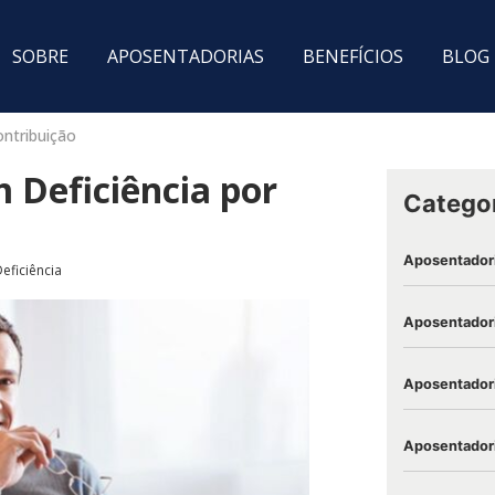
SOBRE
APOSENTADORIAS
BENEFÍCIOS
BLOG
ntribuição
 Deficiência por
Catego
Aposentador
eficiência
Aposentadori
Aposentadori
Aposentadori