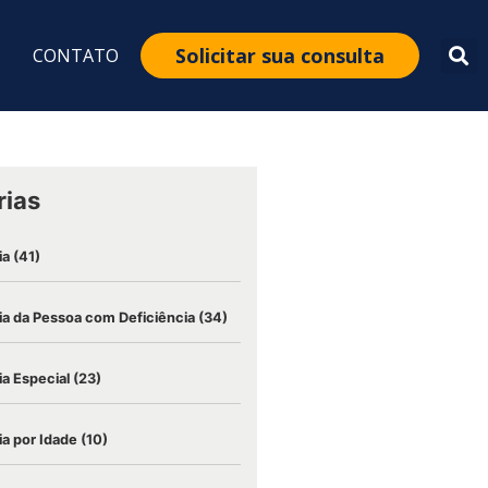
Solicitar sua consulta
CONTATO
rias
ia
(41)
a da Pessoa com Deficiência
(34)
a Especial
(23)
a por Idade
(10)