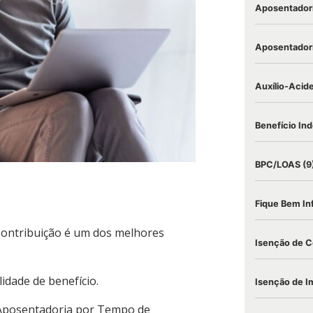
Aposentadori
Aposentadori
Auxílio-Acid
Benefício Ind
BPC/LOAS
(9
Fique Bem I
Contribuição é um dos melhores
Isenção de C
idade de benefício.
Isenção de I
 Aposentadoria por Tempo de