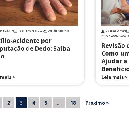
mo Oliveira
18 de janeiro de 2025
Auxílio-Acidente
Giácomo Oliveira
Revisão de Aposent
ílio-Acidente por
Revisão 
utação de Dedo: Saiba
Como um
do
Ajudar a
Benefíci
 mais >
Leia mais >
2
3
4
5
…
18
Próximo »