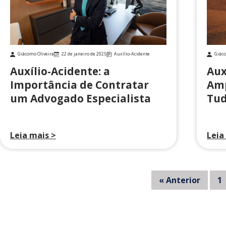
Giácomo Oliveira
22 de janeiro de 2025
Auxílio-Acidente
Giáco
Auxílio-Acidente: a
Aux
Importância de Contratar
Amp
um Advogado Especialista
Tu
Leia mais >
Leia
« Anterior
1