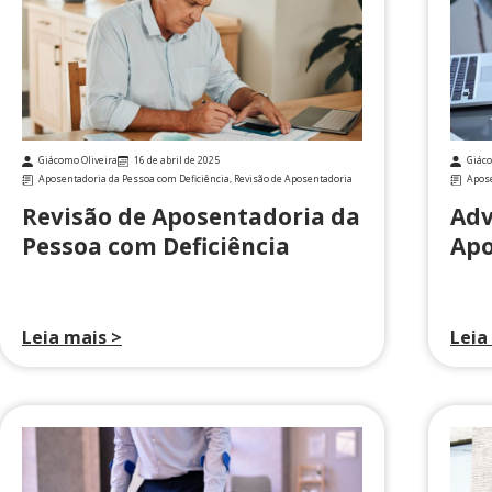
Giácomo Oliveira
16 de abril de 2025
Giáco
Aposentadoria da Pessoa com Deficiência
,
Revisão de Aposentadoria
Apose
Revisão de Aposentadoria da
Adv
Pessoa com Deficiência
Apo
Leia mais >
Leia