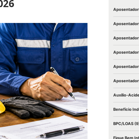
026
Aposentador
Aposentadori
Aposentadori
Aposentadori
Aposentadori
Aposentadori
Auxílio-Acid
Benefício Ind
BPC/LOAS
(9
Fique Bem I