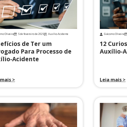
mo Oliveira
5 de fevereiro de 2025
Auxílio-Acidente
Giácomo Oliveira
efícios de Ter um
12 Curio
ogado Para Processo de
Auxílio-
ílio-Acidente
 mais >
Leia mais >