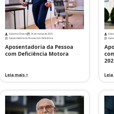
Giácomo Oliveira
26 de março de 2025
Giáco
Aposentadoria da Pessoa com Deficiência
Apose
Aposentadoria da Pessoa
Apo
com Deficiência Motora
com
202
Leia mais >
Leia