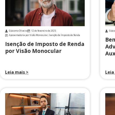
Giácomo Oliveira
12 de fevereiro de 2025
Giáco
Aposentadoria por Visão Monocular
,
Isenção de Imposto de Renda
Ben
Isenção de Imposto de Renda
Adv
por Visão Monocular
Aux
Leia mais >
Leia