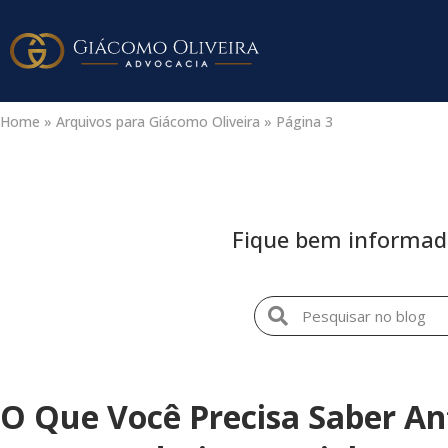
Home
»
Arquivos para Giácomo Oliveira
»
Página 3
Fique bem informado 
O Que Você Precisa Saber Ant