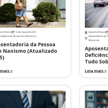
mo Oliveira
12 de março de 2025
Giácomo Oliveira
ntadoria da Pessoa com Deficiência
Aposentadoria da P
Monocular
sentadoria da Pessoa
Aposenta
 Nanismo (Atualizado
Deficiênc
5)
Tudo Sob
 mais >
Leia mais >