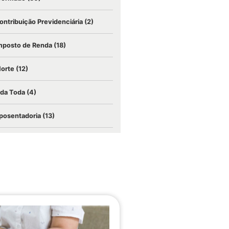
ontribuição Previdenciária
(2)
mposto de Renda
(18)
Morte
(12)
ida Toda
(4)
posentadoria
(13)