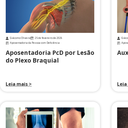
Giácomo Oliveira
25 de fevereiro de 2026
Giáco
Aposentadoria da Pessoa com Deficiência
Apos
Aposentadoria PcD por Lesão
Aux
do Plexo Braquial
Leia mais >
Leia