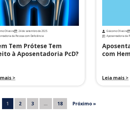
mo Oliveira
24 de setembro de 2025
Giácomo Oliveira
ntadoria da Pessoa com Deficiência
Aposentadoria da P
m Tem Prótese Tem
Aposenta
eito à Aposentadoria PcD?
com Hemo
 mais >
Leia mais >
1
2
3
…
18
Próximo »