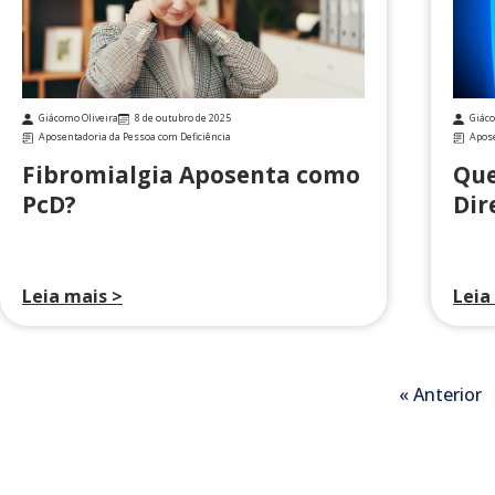
Giácomo Oliveira
8 de outubro de 2025
Giáco
Aposentadoria da Pessoa com Deficiência
Apose
Fibromialgia Aposenta como
Que
PcD?
Dir
Leia mais >
Leia
« Anterior