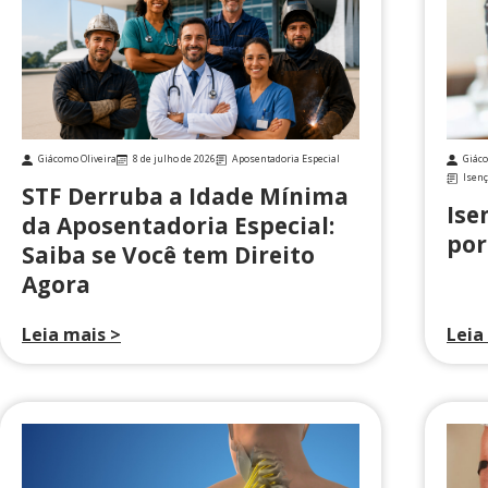
Giácomo Oliveira
8 de julho de 2026
Aposentadoria Especial
Giáco
Isenç
STF Derruba a Idade Mínima
Ise
da Aposentadoria Especial:
por
Saiba se Você tem Direito
Agora
Leia mais >
Leia