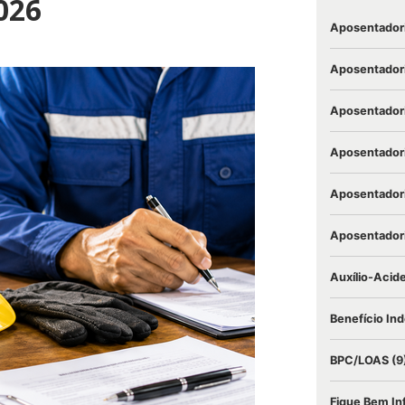
026
Aposentador
Aposentadori
Aposentadori
Aposentadori
Aposentadori
Aposentadori
Auxílio-Acid
Benefício Ind
BPC/LOAS
(9
Fique Bem I