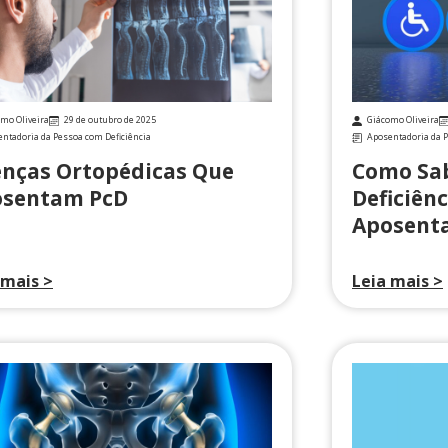
mo Oliveira
29 de outubro de 2025
Giácomo Oliveira
ntadoria da Pessoa com Deficiência
Aposentadoria da P
nças Ortopédicas Que
Como Sab
osentam PcD
Deficiênc
Aposenta
 mais >
Leia mais >