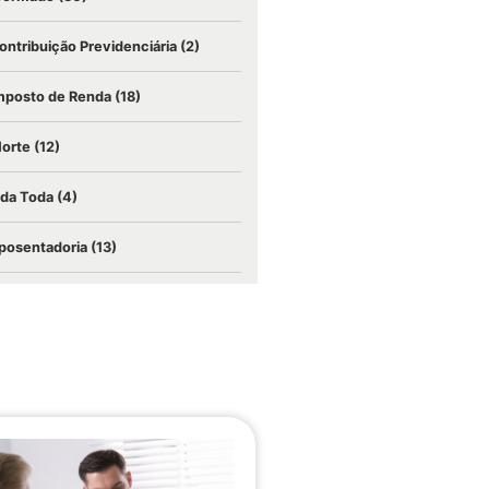
ontribuição Previdenciária
(2)
mposto de Renda
(18)
Morte
(12)
ida Toda
(4)
posentadoria
(13)