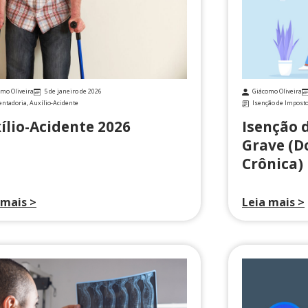
mo Oliveira
5 de janeiro de 2026
Giácomo Oliveira
entadoria
,
Auxílio-Acidente
Isenção de Impost
ílio-Acidente 2026
Isenção 
Grave (D
Crônica)
 mais >
Leia mais >