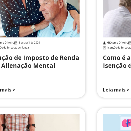
mo Oliveira
1 de abril de 2026
Giácomo Oliveira
ão de Imposto de Renda
Isenção de Impost
nção de Imposto de Renda
Como é a
 Alienação Mental
Isenção 
 mais >
Leia mais >