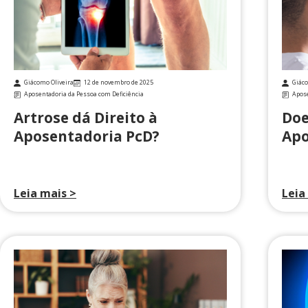
Giácomo Oliveira
12 de novembro de 2025
Giáco
Aposentadoria da Pessoa com Deficiência
Apose
Artrose dá Direito à
Doe
Aposentadoria PcD?
Ap
Leia mais >
Leia