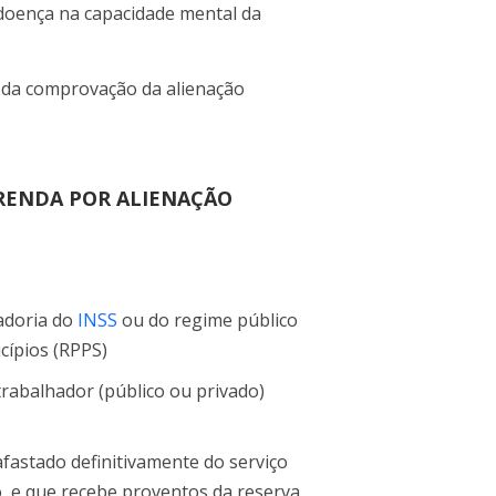
a doença na capacidade mental da
da comprovação da alienação
 RENDA POR ALIENAÇÃO
adoria do
INSS
ou do regime público
cípios (RPPS)
abalhador (público ou privado)
 afastado definitivamente do serviço
o, e que recebe proventos da reserva