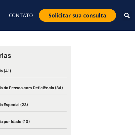
Solicitar sua consulta
CONTATO
rias
ia
(41)
a da Pessoa com Deficiência
(34)
a Especial
(23)
a por Idade
(10)