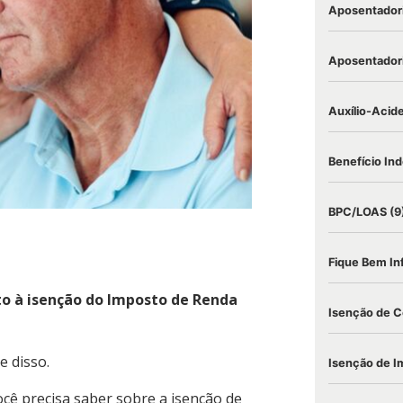
Aposentadori
Aposentadori
Auxílio-Acid
Benefício Ind
BPC/LOAS
(9
Fique Bem I
to à isenção do Imposto de Renda
Isenção de C
e disso.
Isenção de I
ocê precisa saber sobre a isenção de