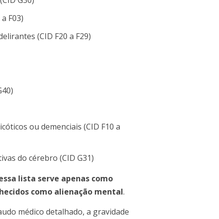
(CID G30)
 a F03)
elirantes (CID F20 a F29)
G40)
cóticos ou demenciais (CID F10 a
vas do cérebro (CID G31)
essa lista serve apenas como
hecidos como alienação mental
.
laudo médico detalhado, a gravidade