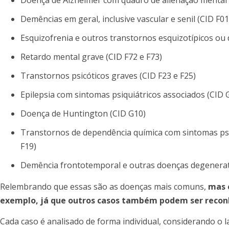
Doença de Alzheimer com quadro de alienação mental 
Demências em geral, inclusive vascular e senil (CID F01
Esquizofrenia e outros transtornos esquizotípicos ou d
Retardo mental grave (CID F72 e F73)
Transtornos psicóticos graves (CID F23 e F25)
Epilepsia com sintomas psiquiátricos associados (CID 
Doença de Huntington (CID G10)
Transtornos de dependência química com sintomas psi
F19)
Demência frontotemporal e outras doenças degenerati
Relembrando que essas são as doenças mais comuns,
mas 
exemplo, já que outros casos também podem ser recon
Cada caso é analisado de forma individual, considerando o 