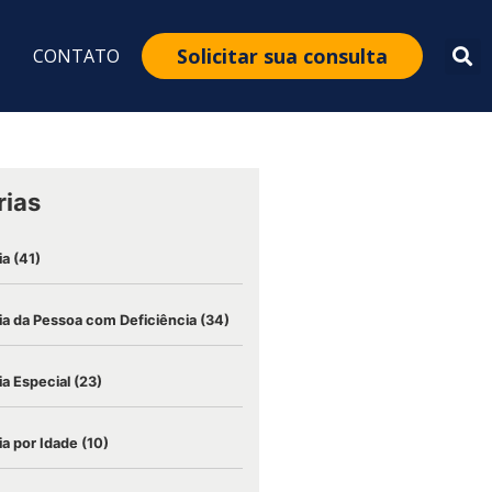
Solicitar sua consulta
CONTATO
rias
ia
(41)
a da Pessoa com Deficiência
(34)
a Especial
(23)
a por Idade
(10)