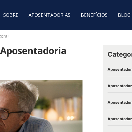
SOBRE
APOSENTADORIAS
BENEFÍCIOS
BLOG
gora?
 Aposentadoria
Catego
Aposentador
Aposentadori
Aposentadori
Aposentadori