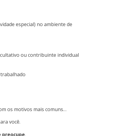
vidade especial) no ambiente de
tativo ou contribuinte individual
 trabalhado
i com os motivos mais comuns…
para você.
e preocupe
.