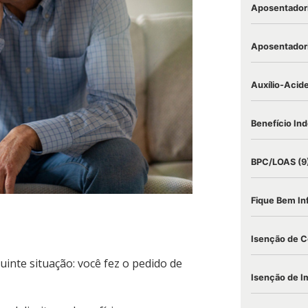
Aposentadori
Aposentadori
Auxílio-Acid
Benefício Ind
BPC/LOAS
(9
Fique Bem I
Isenção de C
inte situação: você fez o pedido de
Isenção de I