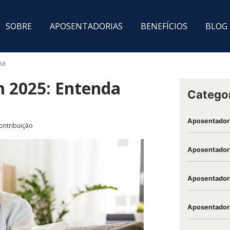
SOBRE
APOSENTADORIAS
BENEFÍCIOS
BLOG
na
m 2025: Entenda
Catego
Aposentador
ontribuição
Aposentadori
Aposentadori
Aposentadori