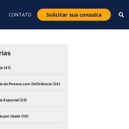
Solicitar sua consulta
CONTATO
rias
ia
(41)
a da Pessoa com Deficiência
(34)
a Especial
(23)
a por Idade
(10)