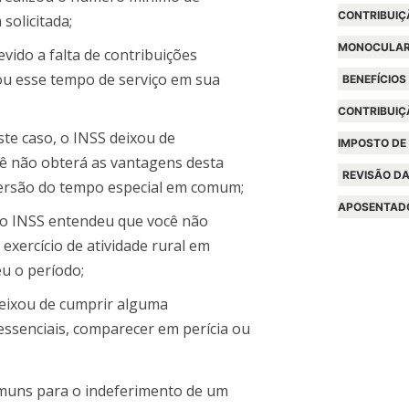
CONTRIBUIÇ
solicitada;
MONOCULA
vido a falta de contribuições
ou esse tempo de serviço em sua
BENEFÍCIOS
CONTRIBUIÇ
te caso, o INSS deixou de
IMPOSTO DE
cê não obterá as vantagens desta
REVISÃO DA
versão do tempo especial em comum;
APOSENTAD
o INSS entendeu que você não
xercício de atividade rural em
u o período;
deixou de cumprir alguma
ssenciais, comparecer em perícia ou
omuns para o indeferimento de um