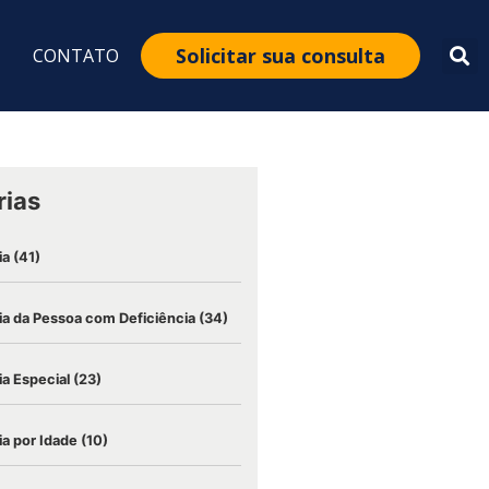
Solicitar sua consulta
CONTATO
rias
ia
(41)
a da Pessoa com Deficiência
(34)
a Especial
(23)
a por Idade
(10)