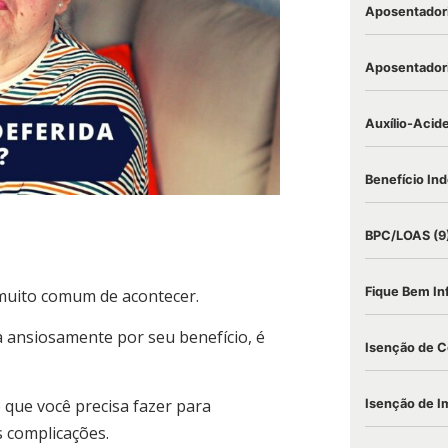
Aposentadori
Aposentadori
Auxílio-Acid
Benefício Ind
BPC/LOAS
(9
Fique Bem I
 muito comum de acontecer.
a ansiosamente por seu benefício, é
Isenção de C
o que você precisa fazer para
Isenção de I
 complicações.