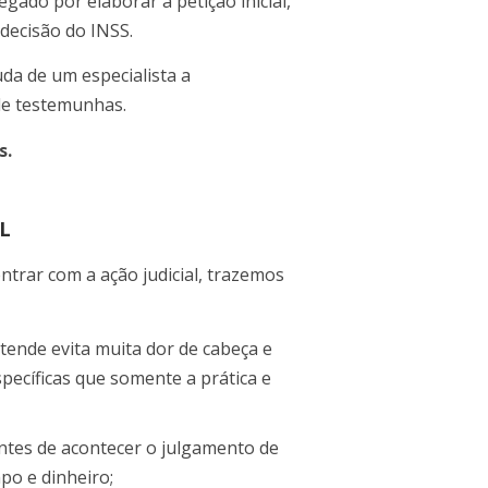
gado por elaborar a petição inicial,
decisão do INSS.
uda de um especialista a
e testemunhas.
s.
L
trar com a ação judicial, trazemos
tende evita muita dor de cabeça e
pecíficas que somente a prática e
ntes de acontecer o julgamento de
o e dinheiro;