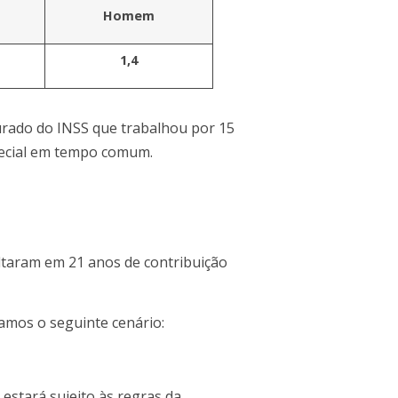
Homem
1,4
rado do INSS que trabalhou por 15
pecial em tempo comum.
ltaram em 21 anos de contribuição
amos o seguinte cenário:
stará sujeito às regras da