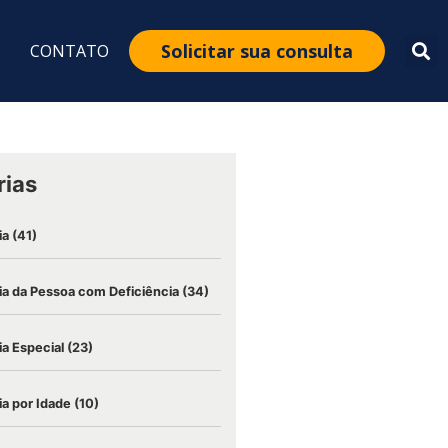
Solicitar sua consulta
CONTATO
rias
ia
(41)
a da Pessoa com Deficiência
(34)
a Especial
(23)
a por Idade
(10)