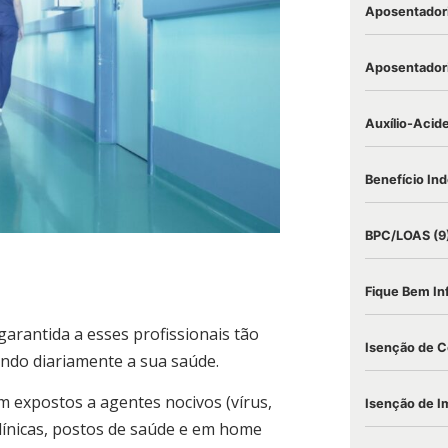
Aposentadori
Aposentadori
Auxílio-Acid
Benefício Ind
BPC/LOAS
(9
Fique Bem I
rantida a esses profissionais tão
Isenção de C
ndo diariamente a sua saúde.
m expostos a agentes nocivos (vírus,
Isenção de I
clínicas, postos de saúde e em home