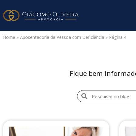
Home
»
Aposentadoria da Pessoa com Deficiência
»
Página 4
Fique bem informado 