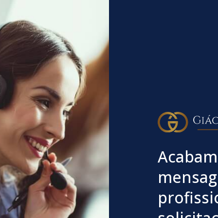
Acabamo
mensage
profiss
solicit